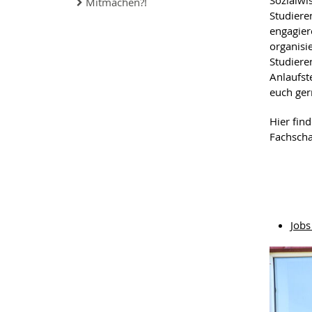
Sozialwi
Mitmachen?!
Studiere
engagier
organisi
Studiere
Anlaufst
euch ger
Hier find
Fachscha
Jobs