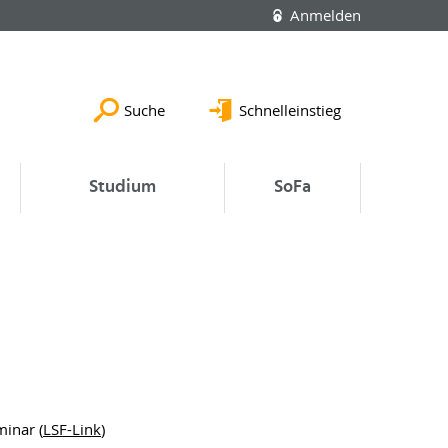
Anmelden
Suche
Schnelleinstieg
Studium
SoFa
minar (
LSF-Link
)