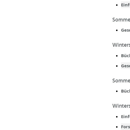
Einf
Sommer
Gesc
Winter
Bück
Gesc
Sommer
Bück
Winter
Ein
For